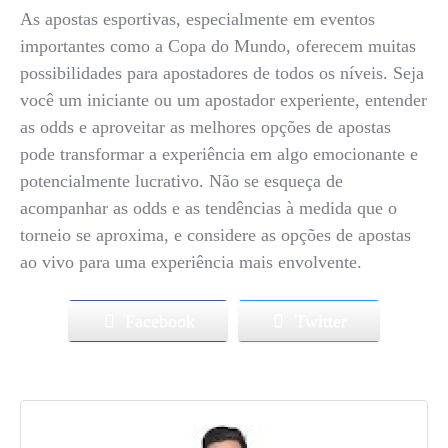
As apostas esportivas, especialmente em eventos
importantes como a Copa do Mundo, oferecem muitas
possibilidades para apostadores de todos os níveis. Seja
você um iniciante ou um apostador experiente, entender
as odds e aproveitar as melhores opções de apostas
pode transformar a experiência em algo emocionante e
potencialmente lucrativo. Não se esqueça de
acompanhar as odds e as tendências à medida que o
torneio se aproxima, e considere as opções de apostas
ao vivo para uma experiência mais envolvente.
Facebook
Twitter