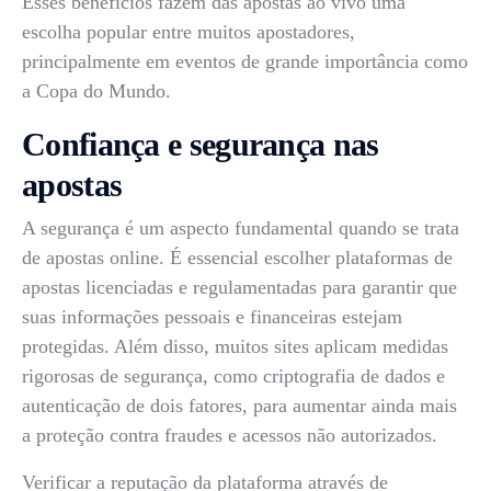
Esses benefícios fazem das apostas ao vivo uma
escolha popular entre muitos apostadores,
principalmente em eventos de grande importância como
a Copa do Mundo.
Confiança e segurança nas
apostas
A segurança é um aspecto fundamental quando se trata
de apostas online. É essencial escolher plataformas de
apostas licenciadas e regulamentadas para garantir que
suas informações pessoais e financeiras estejam
protegidas. Além disso, muitos sites aplicam medidas
rigorosas de segurança, como criptografia de dados e
autenticação de dois fatores, para aumentar ainda mais
a proteção contra fraudes e acessos não autorizados.
Verificar a reputação da plataforma através de