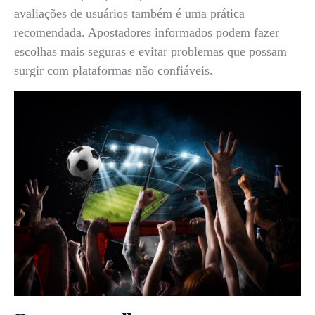
avaliações de usuários também é uma prática
recomendada. Apostadores informados podem fazer
escolhas mais seguras e evitar problemas que possam
surgir com plataformas não confiáveis.