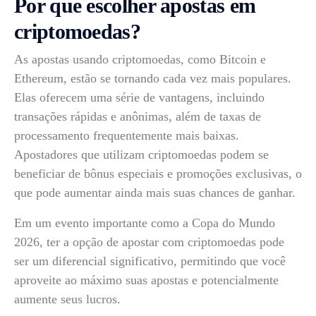
Por que escolher apostas em
criptomoedas?
As apostas usando criptomoedas, como Bitcoin e
Ethereum, estão se tornando cada vez mais populares.
Elas oferecem uma série de vantagens, incluindo
transações rápidas e anônimas, além de taxas de
processamento frequentemente mais baixas.
Apostadores que utilizam criptomoedas podem se
beneficiar de bônus especiais e promoções exclusivas, o
que pode aumentar ainda mais suas chances de ganhar.
Em um evento importante como a Copa do Mundo
2026, ter a opção de apostar com criptomoedas pode
ser um diferencial significativo, permitindo que você
aproveite ao máximo suas apostas e potencialmente
aumente seus lucros.