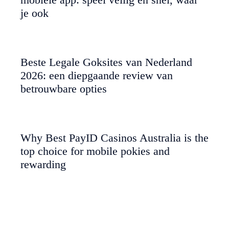
je ook
Beste Legale Goksites van Nederland
2026: een diepgaande review van
betrouwbare opties
Why Best PayID Casinos Australia is the
top choice for mobile pokies and
rewarding