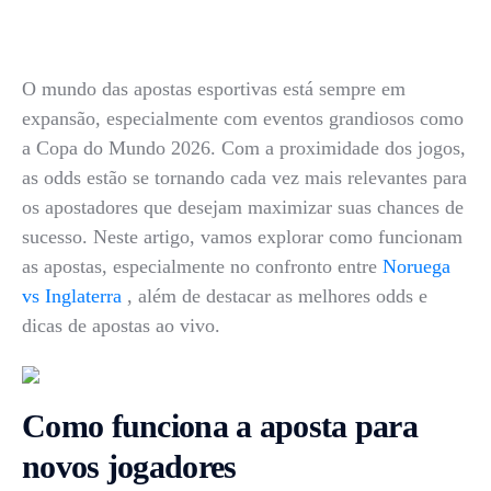
O mundo das apostas esportivas está sempre em
expansão, especialmente com eventos grandiosos como
a Copa do Mundo 2026. Com a proximidade dos jogos,
as odds estão se tornando cada vez mais relevantes para
os apostadores que desejam maximizar suas chances de
sucesso. Neste artigo, vamos explorar como funcionam
as apostas, especialmente no confronto entre
Noruega
vs Inglaterra
, além de destacar as melhores odds e
dicas de apostas ao vivo.
Como funciona a aposta para
novos jogadores