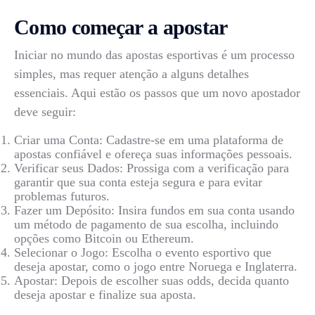
Como começar a apostar
Iniciar no mundo das apostas esportivas é um processo
simples, mas requer atenção a alguns detalhes
essenciais. Aqui estão os passos que um novo apostador
deve seguir:
Criar uma Conta:
Cadastre-se em uma plataforma de
apostas confiável e ofereça suas informações pessoais.
Verificar seus Dados:
Prossiga com a verificação para
garantir que sua conta esteja segura e para evitar
problemas futuros.
Fazer um Depósito:
Insira fundos em sua conta usando
um método de pagamento de sua escolha, incluindo
opções como Bitcoin ou Ethereum.
Selecionar o Jogo:
Escolha o evento esportivo que
deseja apostar, como o jogo entre Noruega e Inglaterra.
Apostar:
Depois de escolher suas odds, decida quanto
deseja apostar e finalize sua aposta.