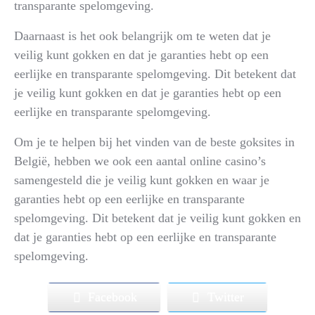
transparante spelomgeving.
Daarnaast is het ook belangrijk om te weten dat je
veilig kunt gokken en dat je garanties hebt op een
eerlijke en transparante spelomgeving. Dit betekent dat
je veilig kunt gokken en dat je garanties hebt op een
eerlijke en transparante spelomgeving.
Om je te helpen bij het vinden van de beste goksites in
België, hebben we ook een aantal online casino’s
samengesteld die je veilig kunt gokken en waar je
garanties hebt op een eerlijke en transparante
spelomgeving. Dit betekent dat je veilig kunt gokken en
dat je garanties hebt op een eerlijke en transparante
spelomgeving.
Facebook
Twitter