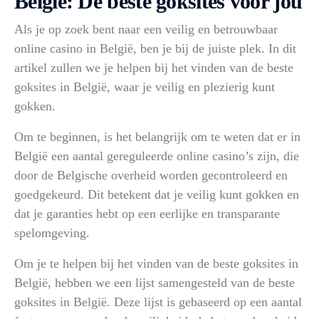
België: De beste goksites voor jou
Als je op zoek bent naar een veilig en betrouwbaar
online casino in België, ben je bij de juiste plek. In dit
artikel zullen we je helpen bij het vinden van de beste
goksites in België, waar je veilig en plezierig kunt
gokken.
Om te beginnen, is het belangrijk om te weten dat er in
België een aantal gereguleerde online casino’s zijn, die
door de Belgische overheid worden gecontroleerd en
goedgekeurd. Dit betekent dat je veilig kunt gokken en
dat je garanties hebt op een eerlijke en transparante
spelomgeving.
Om je te helpen bij het vinden van de beste goksites in
België, hebben we een lijst samengesteld van de beste
goksites in België. Deze lijst is gebaseerd op een aantal