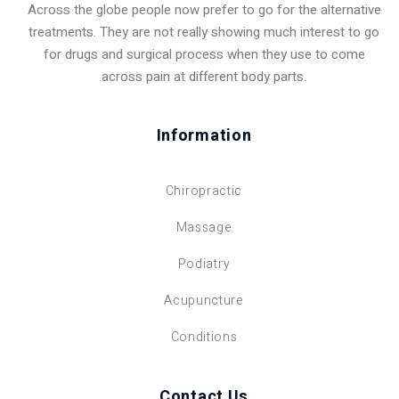
Across the globe people now prefer to go for the alternative
treatments. They are not really showing much interest to go
for drugs and surgical process when they use to come
across pain at different body parts.
Information
Chiropractic
Massage
Podiatry
Acupuncture
Conditions
Contact Us