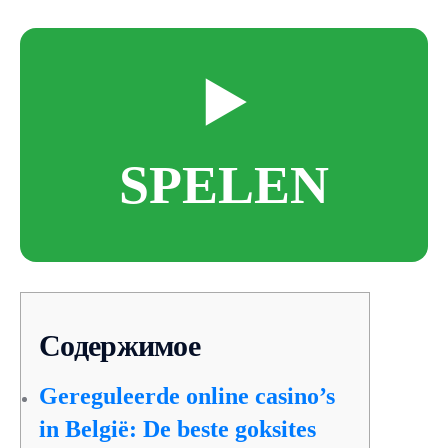
▶️
SPELEN
Содержимое
Gereguleerde online casino’s
in België: De beste goksites