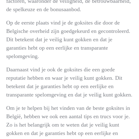
factoren, waaronder de veiligheid, de betrouwbaarheid,
de spelkeuze en de bonusaanbod.
Op de eerste plaats vind je de goksites die door de
Belgische overheid zijn goedgekeurd en gecontroleerd.
Dit betekent dat je veilig kunt gokken en dat je
garanties hebt op een eerlijke en transparante
spelomgeving.
Daarnaast vind je ook de goksites die een goede
reputatie hebben en waar je veilig kunt gokken. Dit
betekent dat je garanties hebt op een eerlijke en
transparante spelomgeving en dat je veilig kunt gokken.
Om je te helpen bij het vinden van de beste goksites in
België, hebben we ook een aantal tips en trucs voor je.
Zo is het belangrijk om te weten dat je veilig kunt
gokken en dat je garanties hebt op een eerlijke en