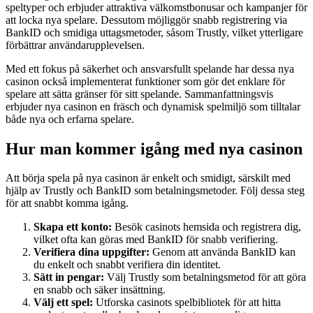
speltyper och erbjuder attraktiva välkomstbonusar och kampanjer för
att locka nya spelare. Dessutom möjliggör snabb registrering via
BankID och smidiga uttagsmetoder, såsom Trustly, vilket ytterligare
förbättrar användarupplevelsen.
Med ett fokus på säkerhet och ansvarsfullt spelande har dessa nya
casinon också implementerat funktioner som gör det enklare för
spelare att sätta gränser för sitt spelande. Sammanfattningsvis
erbjuder nya casinon en fräsch och dynamisk spelmiljö som tilltalar
både nya och erfarna spelare.
Hur man kommer igång med nya casinon
Att börja spela på nya casinon är enkelt och smidigt, särskilt med
hjälp av Trustly och BankID som betalningsmetoder. Följ dessa steg
för att snabbt komma igång.
Skapa ett konto:
Besök casinots hemsida och registrera dig,
vilket ofta kan göras med BankID för snabb verifiering.
Verifiera dina uppgifter:
Genom att använda BankID kan
du enkelt och snabbt verifiera din identitet.
Sätt in pengar:
Välj Trustly som betalningsmetod för att göra
en snabb och säker insättning.
Välj ett spel:
Utforska casinots spelbibliotek för att hitta