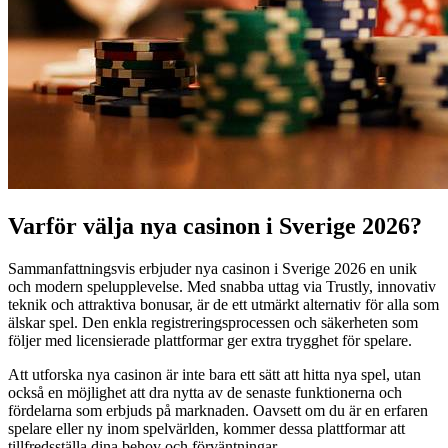
Varför välja nya casinon i Sverige 2026?
Sammanfattningsvis erbjuder nya casinon i Sverige 2026 en unik
och modern spelupplevelse. Med snabba uttag via Trustly, innovativ
teknik och attraktiva bonusar, är de ett utmärkt alternativ för alla som
älskar spel. Den enkla registreringsprocessen och säkerheten som
följer med licensierade plattformar ger extra trygghet för spelare.
Att utforska nya casinon är inte bara ett sätt att hitta nya spel, utan
också en möjlighet att dra nytta av de senaste funktionerna och
fördelarna som erbjuds på marknaden. Oavsett om du är en erfaren
spelare eller ny inom spelvärlden, kommer dessa plattformar att
tillfredsställa dina behov och förväntningar.