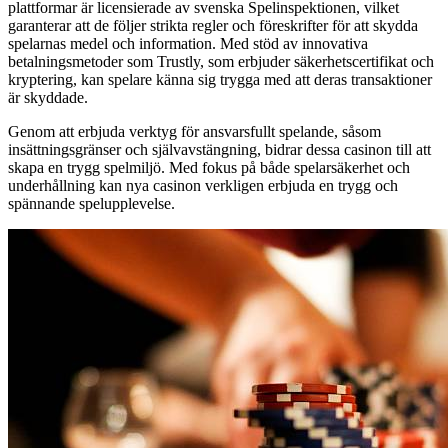
plattformar är licensierade av svenska Spelinspektionen, vilket
garanterar att de följer strikta regler och föreskrifter för att skydda
spelarnas medel och information. Med stöd av innovativa
betalningsmetoder som Trustly, som erbjuder säkerhetscertifikat och
kryptering, kan spelare känna sig trygga med att deras transaktioner
är skyddade.
Genom att erbjuda verktyg för ansvarsfullt spelande, såsom
insättningsgränser och självavstängning, bidrar dessa casinon till att
skapa en trygg spelmiljö. Med fokus på både spelarsäkerhet och
underhållning kan nya casinon verkligen erbjuda en trygg och
spännande spelupplevelse.