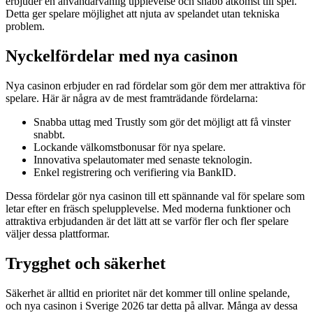
erbjuder en användarvänlig upplevelse och snabb åtkomst till spel.
Detta ger spelare möjlighet att njuta av spelandet utan tekniska
problem.
Nyckelfördelar med nya casinon
Nya casinon erbjuder en rad fördelar som gör dem mer attraktiva för
spelare. Här är några av de mest framträdande fördelarna:
Snabba uttag med Trustly som gör det möjligt att få vinster
snabbt.
Lockande välkomstbonusar för nya spelare.
Innovativa spelautomater med senaste teknologin.
Enkel registrering och verifiering via BankID.
Dessa fördelar gör nya casinon till ett spännande val för spelare som
letar efter en fräsch spelupplevelse. Med moderna funktioner och
attraktiva erbjudanden är det lätt att se varför fler och fler spelare
väljer dessa plattformar.
Trygghet och säkerhet
Säkerhet är alltid en prioritet när det kommer till online spelande,
och nya casinon i Sverige 2026 tar detta på allvar. Många av dessa