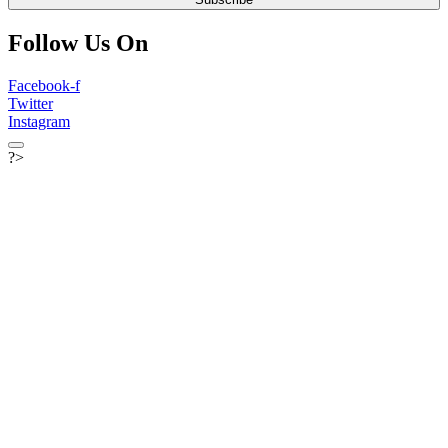
Follow Us On
Facebook-f
Twitter
Instagram
?>