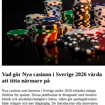
Vad gör Nya casinon i Sverige 2026 värda
att titta närmare på
Nya casinon som lanseras i Sverige under 2026 erbjuder många
fördelar för spelare. Dessa plattformar är designade med modern
teknik och användarvänlighet i fokus, vilket gör spelupplevelsen
både roligare och mer tillgänglig. De introducerar ofta innovativa