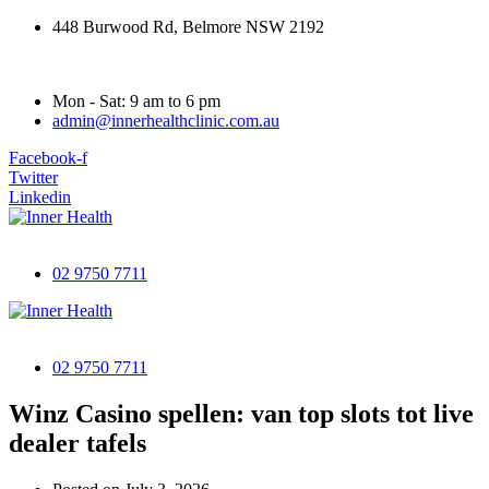
448 Burwood Rd, Belmore NSW 2192
Mon - Sat: 9 am to 6 pm
admin@innerhealthclinic.com.au
Facebook-f
Twitter
Linkedin
02 9750 7711
02 9750 7711
Winz Casino spellen: van top slots tot live
dealer tafels