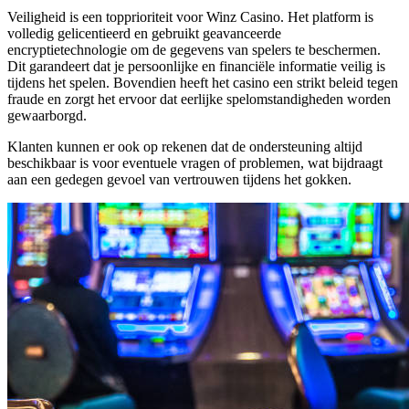
Veiligheid is een topprioriteit voor Winz Casino. Het platform is
volledig gelicentieerd en gebruikt geavanceerde
encryptietechnologie om de gegevens van spelers te beschermen.
Dit garandeert dat je persoonlijke en financiële informatie veilig is
tijdens het spelen. Bovendien heeft het casino een strikt beleid tegen
fraude en zorgt het ervoor dat eerlijke spelomstandigheden worden
gewaarborgd.
Klanten kunnen er ook op rekenen dat de ondersteuning altijd
beschikbaar is voor eventuele vragen of problemen, wat bijdraagt
aan een gedegen gevoel van vertrouwen tijdens het gokken.