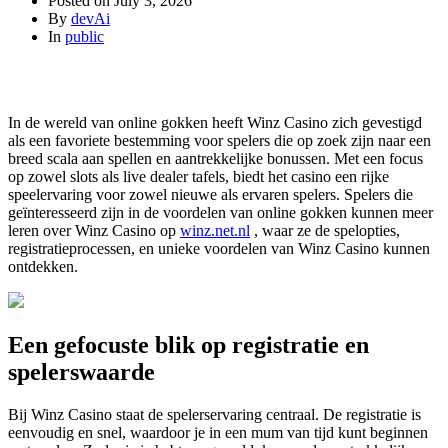
Posted on
July 3, 2026
By
devAi
In
public
In de wereld van online gokken heeft Winz Casino zich gevestigd
als een favoriete bestemming voor spelers die op zoek zijn naar een
breed scala aan spellen en aantrekkelijke bonussen. Met een focus
op zowel slots als live dealer tafels, biedt het casino een rijke
speelervaring voor zowel nieuwe als ervaren spelers. Spelers die
geïnteresseerd zijn in de voordelen van online gokken kunnen meer
leren over Winz Casino op
winz.net.nl
, waar ze de spelopties,
registratieprocessen, en unieke voordelen van Winz Casino kunnen
ontdekken.
Een gefocuste blik op registratie en
spelerswaarde
Bij Winz Casino staat de spelerservaring centraal. De registratie is
eenvoudig en snel, waardoor je in een mum van tijd kunt beginnen