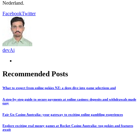
Nederland.
Facebook
Twitter
devAi
Recommended Posts
What to expect from online pokies NZ: a deep dive into game selections and
A step-by-step guide to secure payments at online casinos: deposits and withdrawals made
easy
Fair Go Casino Australia: your gateway to exciting online gambling experiences
Explore exciting real money games at Rocket Casino Australia: top pokies and features
await