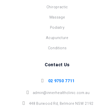
Chiropractic
Massage
Podiatry
Acupuncture
Conditions
Contact Us
02 9750 7711
admin@innerhealthclinic.com.au
448 Burwood Rd, Belmore NSW 2192