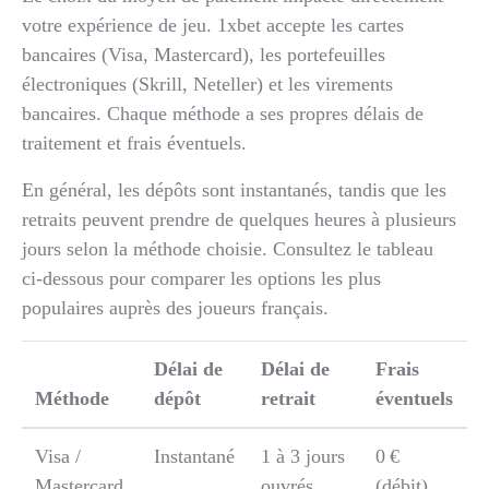
votre expérience de jeu. 1xbet accepte les cartes
bancaires (Visa, Mastercard), les portefeuilles
électroniques (Skrill, Neteller) et les virements
bancaires. Chaque méthode a ses propres délais de
traitement et frais éventuels.
En général, les dépôts sont instantanés, tandis que les
retraits peuvent prendre de quelques heures à plusieurs
jours selon la méthode choisie. Consultez le tableau
ci‑dessous pour comparer les options les plus
populaires auprès des joueurs français.
Délai de
Délai de
Frais
Méthode
dépôt
retrait
éventuels
Visa /
Instantané
1 à 3 jours
0 €
Mastercard
ouvrés
(débit)