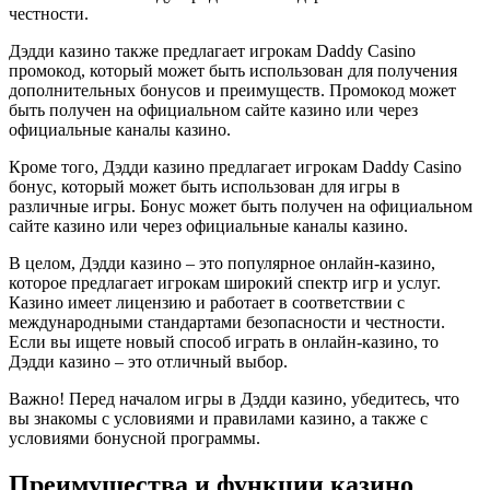
честности.
Дэдди казино также предлагает игрокам Daddy Casino
промокод, который может быть использован для получения
дополнительных бонусов и преимуществ. Промокод может
быть получен на официальном сайте казино или через
официальные каналы казино.
Кроме того, Дэдди казино предлагает игрокам Daddy Casino
бонус, который может быть использован для игры в
различные игры. Бонус может быть получен на официальном
сайте казино или через официальные каналы казино.
В целом, Дэдди казино – это популярное онлайн-казино,
которое предлагает игрокам широкий спектр игр и услуг.
Казино имеет лицензию и работает в соответствии с
международными стандартами безопасности и честности.
Если вы ищете новый способ играть в онлайн-казино, то
Дэдди казино – это отличный выбор.
Важно! Перед началом игры в Дэдди казино, убедитесь, что
вы знакомы с условиями и правилами казино, а также с
условиями бонусной программы.
Преимущества и функции казино