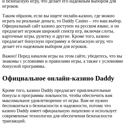
и безопасную игру, что делает его надежным выбором для
игроков.
Таким образом, если вы ищете онлайн-казино, где можно
играть на реальные деньги, то Daddy Casino – это ваш выбор.
Официальный сайт казино доступен на русском языке, и он
предлагает игрокам широкий спектр игр, включая слоты,
карточные игры, рулетку и другие. Кроме того, казино
предлагает бонусную программу и безопасную игру, что
делает его надежным выбором для игроков.
Важно! Перед началом игры на этом сайте, убедитесь, что вы
знакомы с условиями и правилами игры, а также с условиями
бонусной программы.
Официальное онлайн-казино Daddy
Кроме того, казино Daddy предлагает привлекательные
бонусы и программы лояльности, чтобы обеспечить вам
максимальное удовлетворение от игры. Вам не нужно
беспокоиться о безопасности и надежности, потому что
казино Daddy имеет официальную лицензию и использует
современные технологии для обеспечения безопасности
транзакций.