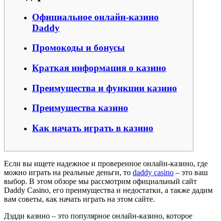
Официальное онлайн-казино
Daddy
Промокоды и бонусы
Краткая информация о казино
Преимущества и функции казино
Преимущества казино
Как начать играть в казино
Если вы ищете надежное и проверенное онлайн-казино, где
можно играть на реальные деньги, то
daddy casino
– это ваш
выбор. В этом обзоре мы рассмотрим официальный сайт
Daddy Casino, его преимущества и недостатки, а также дадим
вам советы, как начать играть на этом сайте.
Дэдди казино – это популярное онлайн-казино, которое